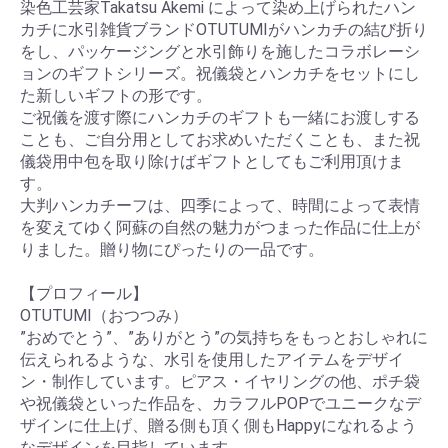
染色工芸家Takatsu Akemi によって染め上げられたハン
カチに水引雑貨ブランドOTUTUMIがハンカチの結び折り
をし、パッケージングと水引飾りを施したコラボレーシ
ョンのギフトシリーズ。祝儀袋とハンカチをセットにし
た新しいギフトの形です。
ご祝儀を渡す際にハンカチのギフトも一緒にお渡しする
ことも、ご自分用としてお求めいただくことも、また祝
儀袋用中包を取り除けばギフトとしてもご利用頂けま
す。
大判ハンカチーフは、四季によって、時間によって表情
を変えてゆく阿蘇の自然の魅力がつまった作品に仕上が
りました。贈り物にぴったりの一品です。
【プロフィール】
OTUTUMI（おつつみ）
”おめでとう”、”ありがとう”の気持ちをもっとおしゃれに
伝えられるような、水引を使用したアイテムをデザイ
ン・制作しています。ピアス・イヤリングの他、ポチ袋
や祝儀袋といった作品を、カラフルPOPでユニークなデ
ザインに仕上げ、贈る側も頂く側もHappyになれるよう
なデザインを目指しています。