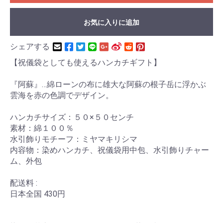
お気に入りに追加
シェアする
【祝儀袋としても使えるハンカチギフト】
『阿蘇』…綿ローンの布に雄大な阿蘇の根子岳に浮かぶ
雲海を赤の色調でデザイン。
ハンカチサイズ：５０×５０センチ
素材：綿１００％
水引飾りモチーフ：ミヤマキリシマ
内容物：染めハンカチ、祝儀袋用中包、水引飾りチャー
ム、外包
配送料 :
日本全国 430円